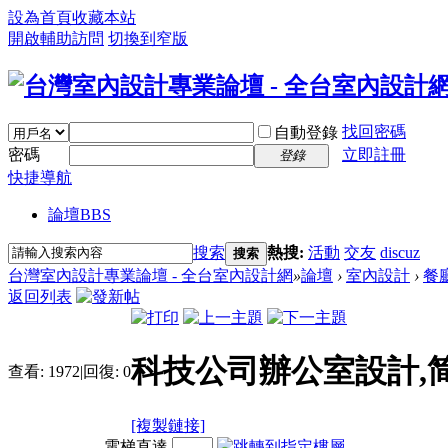
設為首頁
收藏本站
開啟輔助訪問
切換到窄版
找回密碼
自動登錄
密碼
立即註冊
登錄
快捷導航
論壇
BBS
搜索
熱搜:
活動
交友
discuz
搜索
台灣室內設計專業論壇 - 全台室內設計網
»
論壇
›
室內設計
›
餐
返回列表
科技公司辦公室設計,简
查看:
1972
|
回復:
0
[複製鏈接]
電梯直達