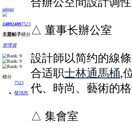
合辦公空間設計调性
admin
2489
2489
7523
△ 董事长辦公室
主題
帖子
積分
管理員
設計師以简约的線條
合适职
士林通馬桶
,
積分
7523
代、時尚、藝術的格
發消息
△ 集會室