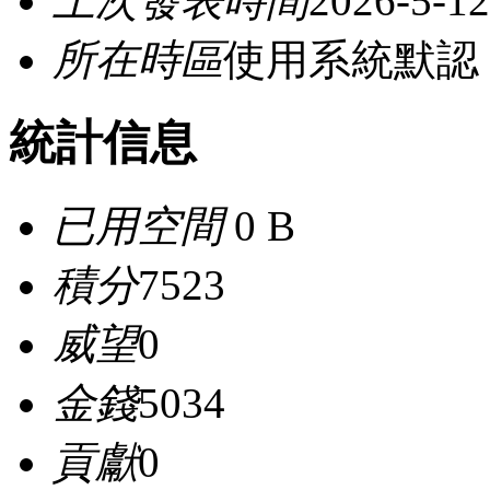
上次發表時間
2026-5-12
所在時區
使用系統默認
統計信息
已用空間
0 B
積分
7523
威望
0
金錢
5034
貢獻
0